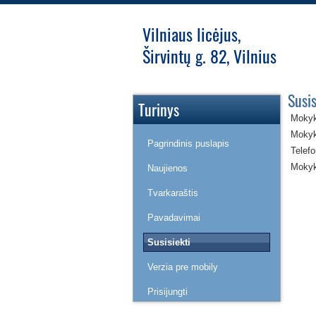
Vilniaus licėjus,
Širvintų g. 82, Vilnius
Susis
Turinys
Mokyk
Mokyk
Pagrindinis puslapis
Telefo
Mokyk
Naujienos
Tvarkaraštis
Pavadavimai
Susisiekti
Verzia pre mobily
Prisijungti