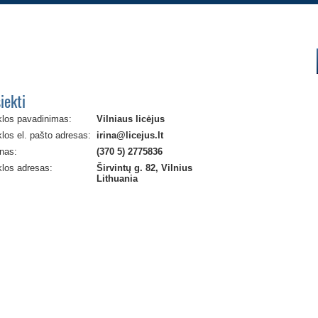
iekti
los pavadinimas:
Vilniaus licėjus
los el. pašto adresas:
irina@licejus.lt
nas:
(370 5) 2775836
los adresas:
Širvintų g. 82, Vilnius
Lithuania